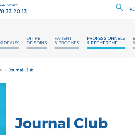
ppel patient
RE
78 33 20 13
OFFRE
PATIENT
PROFESSIONNELS
ORDEAUX
DE SOINS
& PROCHES
& RECHERCHE
he
›
Journal Club
Journal Club