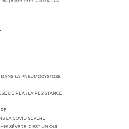
est présente en dessous de
:
E DANS LA PNEUMOCYSTOSE
SE DE REA : LA RESISTANCE
ERE
S LA COVID SÉVÈRE !
E SÉVÈRE, C'EST UN OUI !