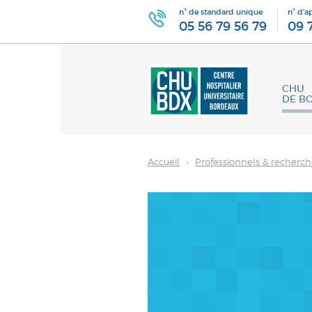
n° de standard unique
n° d'a
05 56 79 56 79
09 
CHU
DE B
Accueil
›
Professionnels & recherc