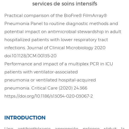
services de soins intensifs
Practical comparison of the BioFire® FilmArray®
Pneumonia Panel to routine diagnostic methods and
potential impact on antimicrobial stewardship in adult
hospitalized patients with lower respiratory
tract
infections. Journal of Clinical Microbiology 2020
doi:10.1128/JCM.00135-20
Performance and impact of a multiplex PCR in ICU
patients with ventilator-associated
pneumonia or ventilated hospital-acquired
pneumonia.
Critical Care
(2020) 24:366
https://doi.org/10.1186/s13054-020-03067-2
INTRODUCTION
Une antibiothérapie appropriée précoce réduit la