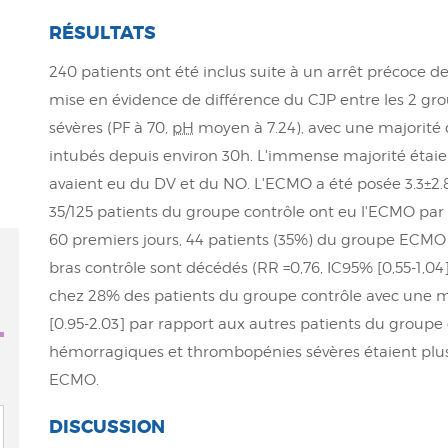
RÉSULTATS
240 patients ont été inclus suite à un arrêt précoce d
mise en évidence de différence du CJP entre les 2 grou
sévères (PF à 70,
pH
moyen à 7.24), avec une majorité
intubés depuis environ 30h. L'immense majorité étaie
avaient eu du DV et du NO. L'ECMO a été posée 3.3±2.
35/125 patients du groupe contrôle ont eu l'ECMO par c
60 premiers jours, 44 patients (35%) du groupe ECMO 
bras contrôle sont décédés (RR =0,76, IC95% [0,55-1,04],
chez 28% des patients du groupe contrôle avec une m
[0.95-2.03] par rapport aux autres patients du groupe 
hémorragiques et thrombopénies sévères étaient plu
ECMO.
DISCUSSION