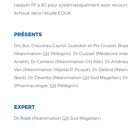
rapport PF à 80 pour systématiquement avoir recours 
échoué dans l'étude EOLIA.
PRÉSENTS
Drs Bui, Clouzeau,Cayrol, Guesdon et Prs Gruson, Boy
Réanimation
GH
Pellegrin), Dr Guisset (Médecine int
André), Dr Cantero (Réanimation CH Albi), Dr Andrie
Van (Réanimation Hôpital R Picqué), Dr Delord (Réan
Nord), Dr Dewitte (Réanimation
GH
Sud Magellan), Dr
(Pharmacologie,
GH
Pellegrin)
EXPERT
Dr Rozé
(Réanimation
GH
Sud Magellan)