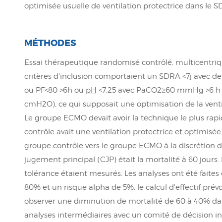
optimisée usuelle de ventilation protectrice dans le S
MÉTHODES
Essai thérapeutique randomisé contrôlé, multicentriqu
critères d'inclusion comportaient un SDRA <7j avec des
ou PF<80 >6h ou
pH
<7.25 avec PaCO2≥60 mmHg >6 h 
cmH2O), ce qui supposait une optimisation de la ventil
Le groupe ECMO devait avoir la technique le plus rap
contrôle avait une ventilation protectrice et optimisée
groupe contrôle vers le groupe ECMO à la discrétion du 
jugement principal (CJP) était la mortalité à 60 jours. 
tolérance étaient mesurés. Les analyses ont été faites
80% et un risque alpha de 5%, le calcul d'effectif prévo
observer une diminution de mortalité de 60 à 40% d
analyses intermédiaires avec un comité de décision i