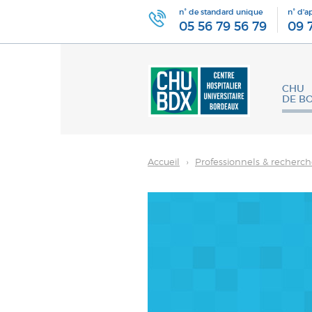
n° de standard unique
n° d'a
05 56 79 56 79
09 
CHU
DE B
Accueil
›
Professionnels & recherc