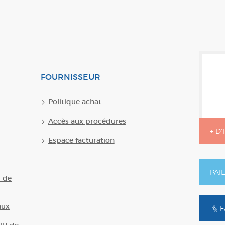
FOURNISSEUR
Politique achat
Accès aux procédures
+ D
Espace facturation
PAI
U de
aux
F