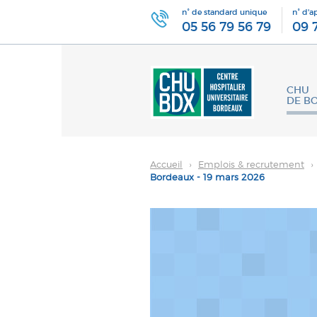
n° de standard unique
n° d'a
05 56 79 56 79
09 
CHU
DE B
Accueil
›
Emplois & recrutement
›
Bordeaux - 19 mars 2026