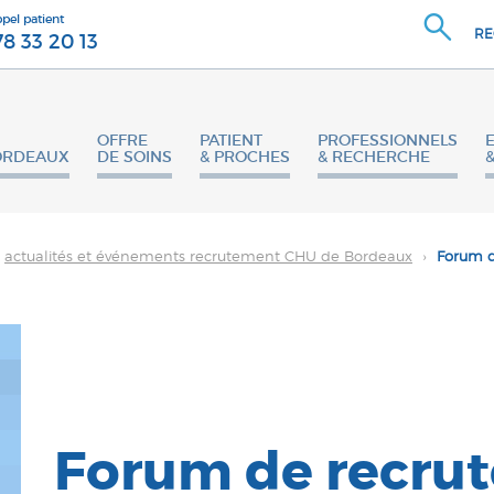
ppel patient
RE
78 33 20 13
OFFRE
PATIENT
PROFESSIONNELS
ORDEAUX
DE SOINS
& PROCHES
& RECHERCHE
actualités et événements recrutement CHU de Bordeaux
›
Forum d
Forum de recru