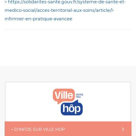
> https://solidarites-sante.gouv.fr/systeme-de-sante-et-
medico-social/acces-territorial-aux-soins/article/l-
infirmier-en-pratique-avancee
+ D'INFOS SUR VILLE HOP