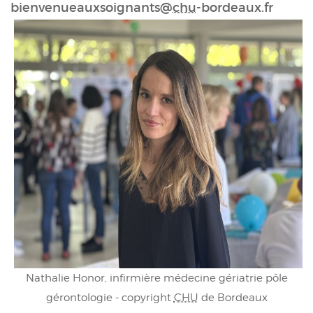
bienvenueauxsoignants@
chu
-bordeaux.fr
Nathalie Honor, infirmière médecine gériatrie pôle
gérontologie - copyright
CHU
de Bordeaux