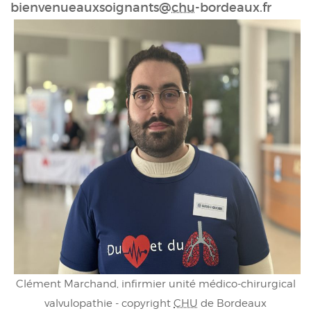
bienvenueauxsoignants@
chu
-bordeaux.fr
Clément Marchand, infirmier unité médico-chirurgical
valvulopathie - copyright
CHU
de Bordeaux