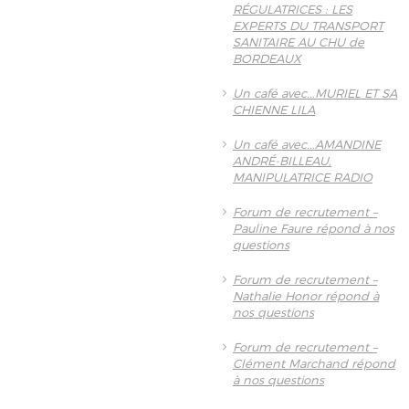
RÉGULATRICES : LES
EXPERTS DU TRANSPORT
SANITAIRE AU CHU de
BORDEAUX
Un café avec...MURIEL ET SA
CHIENNE LILA
Un café avec...AMANDINE
ANDRÉ-BILLEAU,
MANIPULATRICE RADIO
Forum de recrutement –
Pauline Faure répond à nos
questions
Forum de recrutement –
Nathalie Honor répond à
nos questions
Forum de recrutement –
Clément Marchand répond
à nos questions