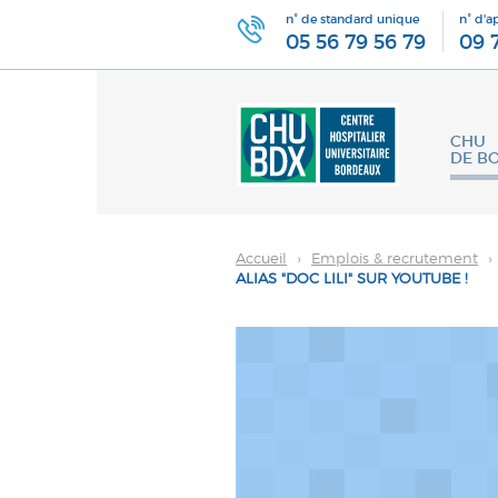
n° de standard unique
n° d'a
05 56 79 56 79
09 
CHU
DE B
Accueil
›
Emplois & recrutement
›
ALIAS "DOC LILI" SUR YOUTUBE !