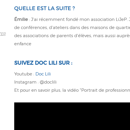
QUELLE EST LA SUITE ?
Émilie
:
J'ai récemment fondé mon association LiJeP. J
de conférences, d'ateliers dans des maisons de quarti
TER
des associations de parents d'élèves, mais aussi auprè
enfance
SUIVEZ DOC LILI SUR :
Youtube :
Doc Lili
Instagram :
@doclili
Et pour en savoir plus, la vidéo "Portrait de professionne