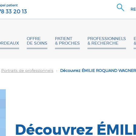
ppel patient
RE
78 33 20 13
OFFRE
PATIENT
PROFESSIONNELS
ORDEAUX
DE SOINS
& PROCHES
& RECHERCHE
Portraits de professionnels
›
Découvrez ÉMILIE ROQUAND WAGNER,
Découvrez ÉMIL