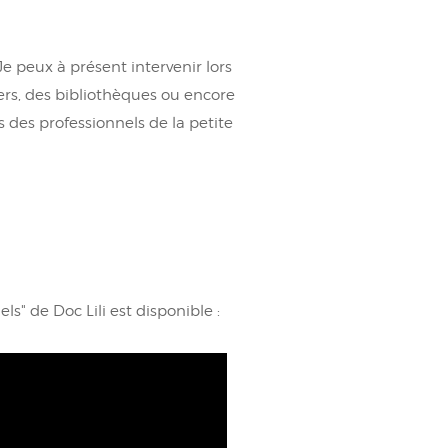
e peux à présent intervenir lors
ers, des bibliothèques ou encore
s des professionnels de la petite
ls" de Doc Lili est disponible :