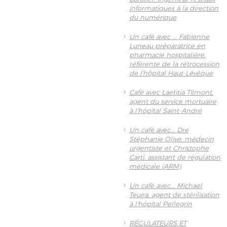
informatiques à la direction
du numérique
Un café avec ... Fabienne
Luneau préparatrice en
pharmacie hospitalière,
référente de la rétrocession
de l'hôpital Haut-Lévêque
Café avec Laetitia Tilmont,
agent du service mortuaire
à l'hôpital Saint-André
Un café avec... Dre
Stéphanie Olive, médecin
urgentiste et Christophe
Carti, assistant de régulation
médicale (ARM)
Un café avec... Michael
Teuira, agent de stérilisation
à l'hôpital Pellegrin
RÉGULATEURS ET