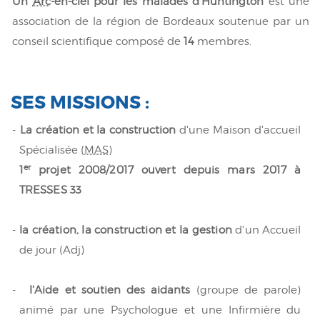
Un
Arc
-en-ciel pour les malades d'Huntington
est une
association de la région de Bordeaux soutenue par un
conseil scientifique composé de
14
membres.
SES MISSIONS :
-
La
création
et la construction
d'une
Maison
d'accueil
Spécialisée
(
MAS
)
er
1
projet 2008/2017 ouvert depuis mars 2017 à
TRESSES 33
-
la création, la construction et la gestion
d'un
Accueil
de jour (Adj)
-
l'Aide et soutien des aidants
(groupe de parole)
animé par une Psychologue et une Infirmière du