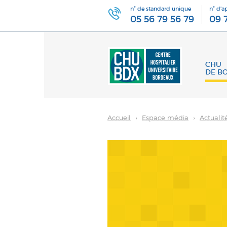
n° de standard unique
n° d'a
05 56 79 56 79
09 
CHU
DE B
Accueil
›
Espace média
›
Actualit