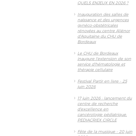
QUELS ENJEUX EN 2026 ?
Inauguration des salles de
naissance et des urgences
gynéco-obstétricales
rénovées au centre Aliénor
d'Aquitaine du CHU de
Bordeaux
Le CHU de Bordeaux
inaugure l'extension de son
service d'hématologie et
thérapie cellulaire
Festival Partir en livre - 25
juin 2026
17 juin 2026 : lancement du
centre de recherche
d'excellence en
cancérologie pédiatrique,
PEDIACRIEX CIRCLE
Fête de la musique - 20 juin