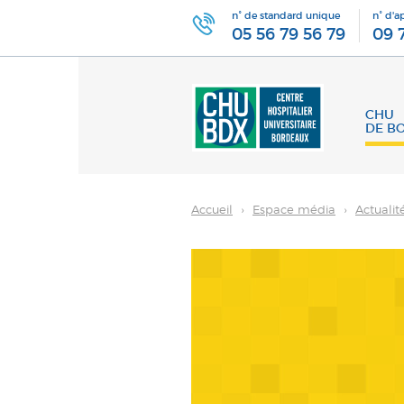
n° de standard unique
n° d'a
05 56 79 56 79
09 
CHU
DE B
Accueil
›
Espace média
›
Actualit