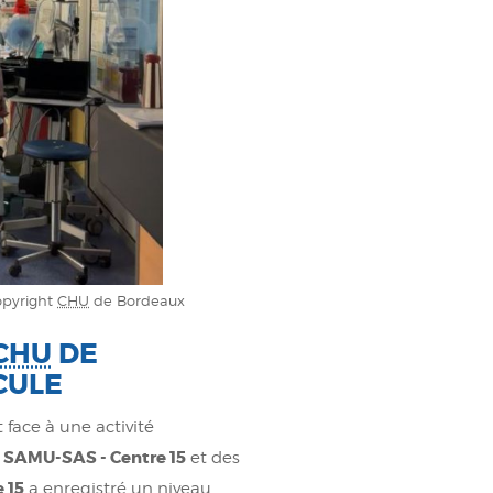
pyright
CHU
de Bordeaux
CHU
DE
CULE
t face à une activité
SAMU-SAS - Centre 15
u
et des
 15
a enregistré un niveau