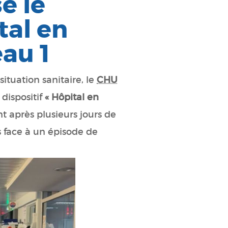
e le
tal en
eau 1
situation sanitaire, le
CHU
 dispositif
« Hôpital en
nt après plusieurs jours de
s face à un épisode de