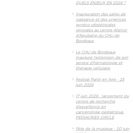
QUELS ENJEUX EN 2026 ?
Inauguration des salles de
naissance et des urgences
gynéco-obstétricales
rénovées au centre Aliénor
d'Aquitaine du CHU de
Bordeaux
Le CHU de Bordeaux
inaugure l'extension de son
service d'hématologie et
thérapie cellulaire
Festival Partir en livre - 25
juin 2026
17 juin 2026 : lancement du
centre de recherche
d'excellence en
cancérologie pédiatrique,
PEDIACRIEX CIRCLE
Fête de la musique - 20 juin