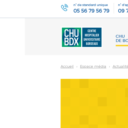
n° de standard unique
n° d'a
05 56 79 56 79
09 
CHU
DE B
Accueil
›
Espace média
›
Actualit