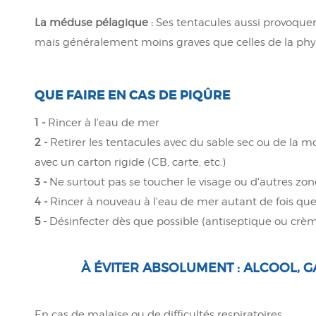
La méduse pélagique :
Ses tentacules aussi provoque
mais généralement moins graves que celles de la phys
QUE FAIRE EN CAS DE PIQÛRE
1 -
Rincer à l'eau de mer
2 -
Retirer les tentacules avec du sable sec ou de la mo
avec un carton rigide (CB, carte, etc.)
3 -
Ne surtout pas se toucher le visage ou d'autres zo
4 -
Rincer à nouveau à l'eau de mer autant de fois qu
5 -
Désinfecter dès que possible (antiseptique ou crè
À ÉVITER ABSOLUMENT : ALCOOL, GA
En cas de malaise ou de difficultés respiratoires