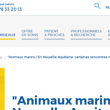
ppel patient
RE
78 33 20 13
OFFRE
PATIENT
PROFESSIONNELS
ORDEAUX
DE SOINS
& PROCHES
& RECHERCHE
és
›
"Animaux marins | En Nouvelle-Aquitaine, certaines rencontres m
"Animaux marins