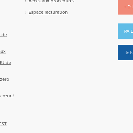
Accès aux procédures
+ D
Espace facturation
PAI
U de
aux
F
HU de
zéro
 cœur !
EST