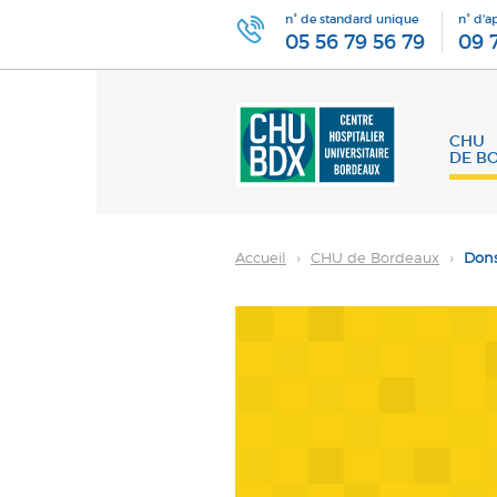
n° de standard unique
n° d'a
05 56 79 56 79
09 
CHU
DE B
Accueil
›
CHU de Bordeaux
›
Dons