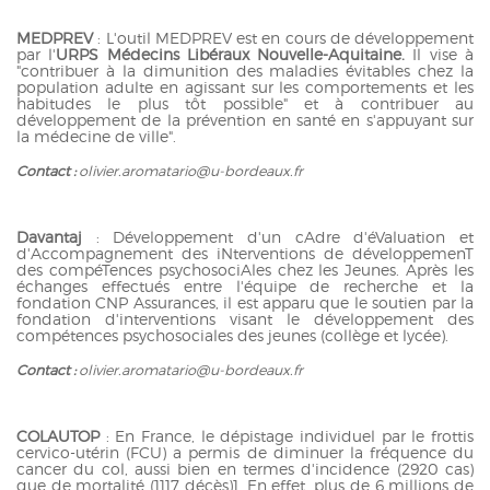
MEDPREV
: L'outil MEDPREV est en cours de développement
par l'
URPS Médecins Libéraux Nouvelle-Aquitaine.
Il vise à
"contribuer à la dimunition des maladies évitables chez la
population adulte en agissant sur les comportements et les
habitudes le plus tôt possible" et à contribuer au
développement de la prévention en santé en s'appuyant sur
la médecine de ville".
Contact :
olivier.aromatario@u-bordeaux.fr
Davantaj
: Développement d'un cAdre d'éValuation et
d'Accompagnement des iNterventions de développemenT
des compéTences psychosociAles chez les Jeunes. Après les
échanges effectués entre l'équipe de recherche et la
fondation CNP Assurances, il est apparu que le soutien par la
fondation d'interventions visant le développement des
compétences psychosociales des jeunes (collège et lycée).
Contact :
olivier.aromatario@u-bordeaux.fr
COLAUTOP
: En France, le dépistage individuel par le frottis
cervico-utérin (FCU) a permis de diminuer la fréquence du
cancer du col, aussi bien en termes d'incidence (2920 cas)
que de mortalité (1117 décès)1. En effet, plus de 6 millions de