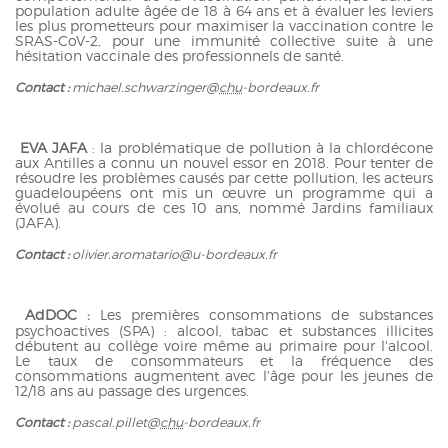
population adulte âgée de 18 à 64 ans et à évaluer les leviers
les plus prometteurs pour maximiser la vaccination contre le
SRAS-CoV-2, pour une immunité collective suite à une
hésitation vaccinale des professionnels de santé.
Contact :
michael.schwarzinger@
chu
-bordeaux.fr
EVA JAFA
: la problématique de pollution à la chlordécone
aux Antilles a connu un nouvel essor en 2018. Pour tenter de
résoudre les problèmes causés par cette pollution, les acteurs
guadeloupéens ont mis un œuvre un programme qui a
évolué au cours de ces 10 ans, nommé Jardins familiaux
(JAFA).
Contact :
olivier.aromatario@u-bordeaux.fr
AdDOC
:
Les premières consommations de substances
psychoactives (SPA) : alcool, tabac et substances illicites
débutent au collège voire même au primaire pour l'alcool.
Le taux de consommateurs et la fréquence des
consommations augmentent avec l'âge pour les jeunes de
12/18 ans au passage des urgences.
Contact :
pascal.pillet@
chu
-bordeaux.fr