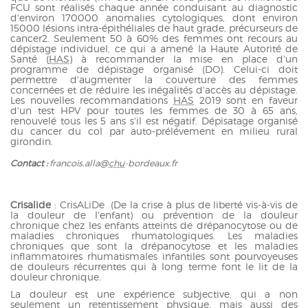
FCU sont réalisés chaque année conduisant au diagnostic
d'environ 170000 anomalies cytologiques, dont environ
15000 lésions intra-épithéliales de haut grade, précurseurs de
cancer2. Seulement 50 à 60% des femmes ont recours au
dépistage individuel, ce qui a amené la Haute Autorité de
Santé (
HAS
) à recommander la mise en place d'un
programme de dépistage organisé (DO). Celui-ci doit
permettre d'augmenter la couverture des femmes
concernées et de réduire les inégalités d'accès au dépistage.
Les nouvelles recommandations
HAS
2019 sont en faveur
d'un test HPV pour toutes les femmes de 30 à 65 ans,
renouvelé tous les 5 ans s'il est négatif. Dépisatage organisé
du cancer du col par auto-prélévement en milieu rural
girondin.
Contact :
francois.alla@
chu
-bordeaux.fr
Crisalide
: CrisALiDe (De la crise à plus de liberté vis-à-vis de
la douleur de l'enfant) ou prévention de la douleur
chronique chez les enfants atteints de drépanocytose ou de
maladies chroniques rhumatologiques. Les maladies
chroniques que sont la drépanocytose et les maladies
inflammatoires rhumatismales infantiles sont pourvoyeuses
de douleurs récurrentes qui à long terme font le lit de la
douleur chronique.
La douleur est une expérience subjective, qui a non
seulement un retentissement physique, mais aussi des