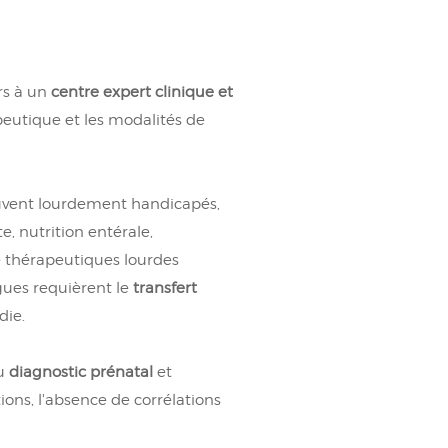
rs à un
centre expert clinique et
peutique et les modalités de
ouvent lourdement handicapés,
e, nutrition entérale,
de thérapeutiques lourdes
ngues requièrent le
transfert
die.
au
diagnostic prénatal
et
ns, l'absence de corrélations