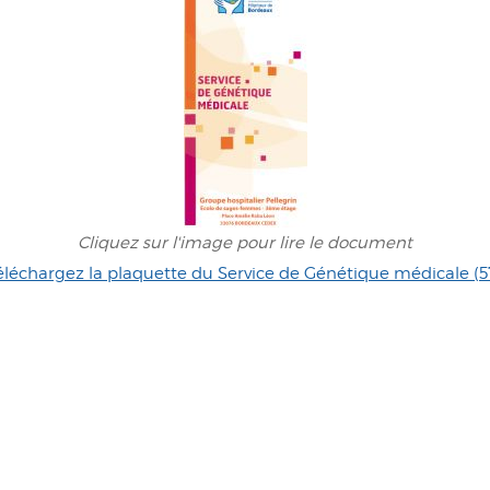
Cliquez sur l'image pour lire le document
éléchargez la plaquette du Service de Génétique médicale (