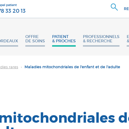
ppel patient
RE
78 33 20 13
OFFRE
PATIENT
PROFESSIONNELS
ORDEAUX
DE SOINS
& PROCHES
& RECHERCHE
dies rares
›
Maladies mitochondriales de l'enfant et de l'adulte
mitochondriales de