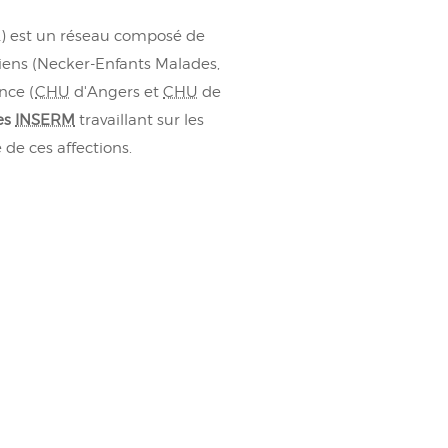
L) est un réseau composé de
ciliens (Necker-Enfants Malades,
nce (
CHU
d'Angers et
CHU
de
es
INSERM
travaillant sur les
de ces affections.