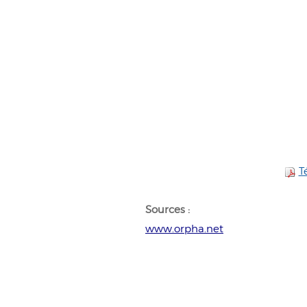
T
Sources :
www.orpha.net