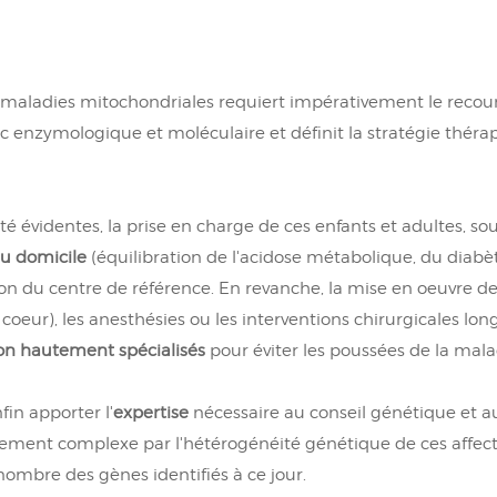
e maladies mitochondriales requiert impérativement le recou
c enzymologique et moléculaire et définit la stratégie théra
é évidentes, la prise en charge de ces enfants et adultes, s
du domicile
(équilibration de l'acidose métabolique, du diabèt
sion du centre de référence. En revanche, la mise en oeuvre 
, coeur), les anesthésies ou les interventions chirurgicales lo
ion hautement spécialisés
pour éviter les poussées de la mala
fin apporter l'
expertise
nécessaire au conseil génétique et 
ment complexe par l'hétérogénéité génétique de ces affectio
ombre des gènes identifiés à ce jour.