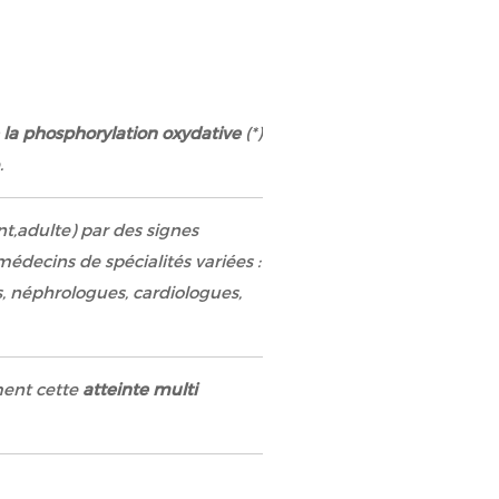
e la phosphorylation oxydative
(*)
.
t,adulte) par des signes
médecins de spécialités variées :
, néphrologues, cardiologues,
ément cette
atteinte multi