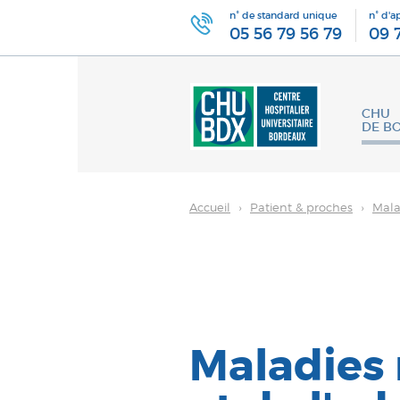
n° de standard unique
n° d'a
05 56 79 56 79
09 
CHU
DE B
Accueil
›
Patient & proches
›
Mala
Maladies 