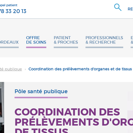
ppel patient
RE
78 33 20 13
OFFRE
PATIENT
PROFESSIONNELS
ORDEAUX
DE SOINS
& PROCHES
& RECHERCHE
té publique
›
Coordination des prélèvements d'organes et de tissus
Pôle santé publique
COORDINATION DES
PRÉLÈVEMENTS D'OR
DE TISSUS