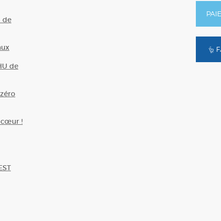
PAI
U de
aux
F
HU de
zéro
 cœur !
EST