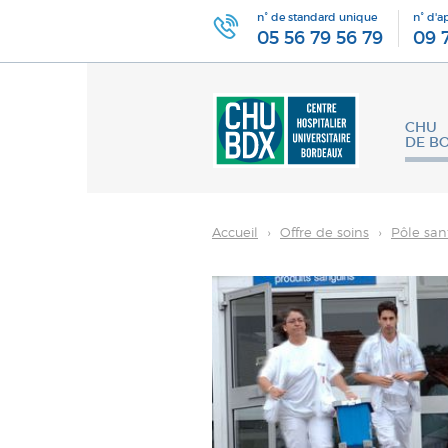
n° de standard unique
n° d'a
05 56 79 56 79
09 
CHU
DE B
Accueil
›
Offre de soins
›
Pôle san