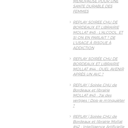
MENOPAUSE POUR UNE
SANTE DURABLE DES
FEMMES
REPLAY SOIREE CHU DE
BORDEAUX ET LIBRAIRIE
MOLLAT #45 : L'ALCOOL, ET
SI ON EN PARLAIT ? DE
L'USAGE À RISQUE À
ADDICTION
REPLAY SOIRÉE CHU DE
BORDEAUX ET LIBRAIRIE
MOLLAT #44 : QUEL AVENIR
APRÈS UN AVC ?
REPLAY | Soirée CHU de
Bordeaux et librairie
MOLLAT #43 : J'ai des
vertiges ! Dois-je m'inquiéter
?
REPLAY | Soirée CHU de
Bordeaux et librairie Mollat
#42 : Intelligence Artificielle