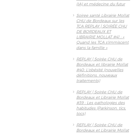
(IA) et médecine du futur
Soiree santé Librairie Mollat
CHU de Bordeaux sur les
TCA REPLAY | SOIRÉE CHU
DE BORDEAUX ET
LIBRAIRIE MOLLAT #41 : «
Quand les TCA s'immiscent
dans la famille »
REPLAY | Soirée CHU de
Bordeaux et librairie Mollat
#40: L'obésité (nouvelles
définitions, nouveaux
traitements)
REPLAY | Soirée CHU de
Bordeaux et Librairie Mollat
#39 : Les pathologies des
habitudes (Parkinson, tics,
tocs)
REPLAY | Soirée CHU de
Bordeaux et Librairie Mollat