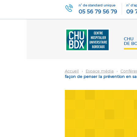
n° de standard unique
n° d'a
05 56 79 56 79
09 
CHU
DE B
Accueil
›
Espace média
›
Confére
façon de penser la prévention en s