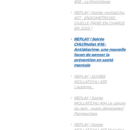
#38 : La thrombose
REPLAY | Soirée mollat/chu
#37 : ENDOMÉTRIOSE :
QUELLE PRISE EN CHARGE
EN 2025 ?
REPLAY | Soirée
CHU/Mollat #36 :
Antidéprime, une nouvelle
façon de penser la
prévention en santé
mentale
REPLAY | SOIREE
MOLLAT/CHU #35
L'autisme...
REPLAY | Soirée
MOLLAT/CHU #34 Le cancer
du sein : quels dépistages?
Perspectives
REPLAY | Soirée
MOLLAT/CHU #33 Maladies