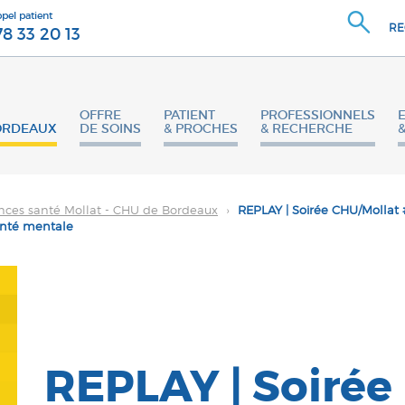
ppel patient
RE
78 33 20 13
OFFRE
PATIENT
PROFESSIONNELS
ORDEAUX
DE SOINS
& PROCHES
& RECHERCHE
nces santé Mollat - CHU de Bordeaux
›
REPLAY | Soirée CHU/Mollat 
anté mentale
REPLAY | Soirée