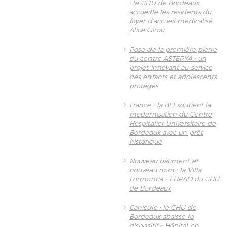
: le CHU de Bordeaux
accueille les résidents du
foyer d'accueil médicalisé
Alice Girou
Pose de la première pierre
du centre ASTERYA : un
projet innovant au service
des enfants et adolescents
protégés
France : la BEI soutient la
modernisation du Centre
Hospitalier Universitaire de
Bordeaux avec un prêt
historique
Nouveau bâtiment et
nouveau nom : la Villa
Lormontia - EHPAD du CHU
de Bordeaux
Canicule : le CHU de
Bordeaux abaisse le
dispositif « Hôpital en