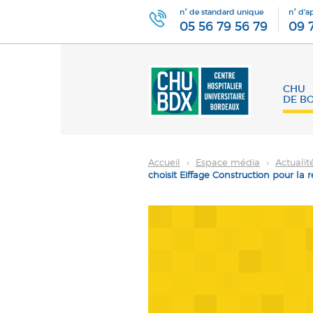
n° de standard unique
n° d'a
05 56 79 56 79
09 
CHU
DE B
Accueil
›
Espace média
›
Actualit
choisit Eiffage Construction pour la r