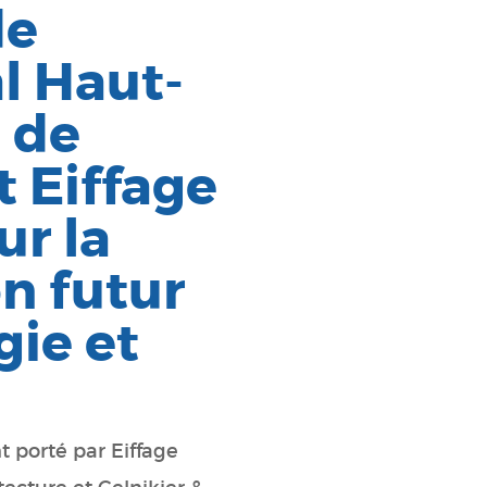
de
al Haut-
 de
t Eiffage
ur la
on futur
gie et
 porté par Eiffage