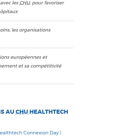
avec les
CHU
, pour favoriser
hôpitaux
oins, les organisations
tions européennes et
nnement et sa compétitivité
NS AU
CHU
HEALTHTECH
ealthtech Connexion Day |