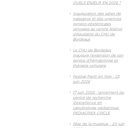
QUELS ENJEUX EN 2026 ?
Inauguration des salles de
naissance et des urgences
gynéco-obstétricales
rénovées au centre Aliénor
d'Aquitaine du CHU de
Bordeaux
Le CHU de Bordeaux
inaugure l'extension de son
service d'hématologie et
thérapie cellulaire
Festival Partir en livre - 25
juin 2026
17 juin 2026 : lancement du
centre de recherche
d'excellence en
cancérologie pédiatrique,
PEDIACRIEX CIRCLE
Fête de la musique - 20 juin