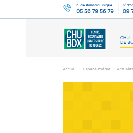
n° de standard unique
n° d'a
05 56 79 56 79
09 
CHU
DE B
Accueil
›
Espace média
›
Actualit