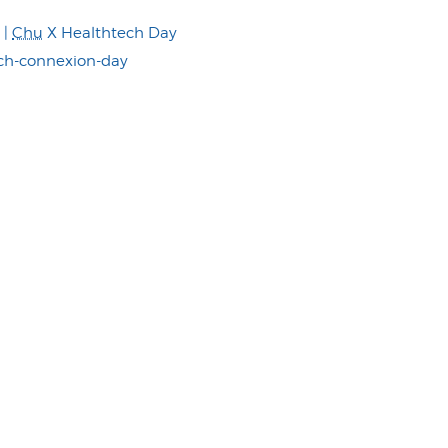
 |
Chu
X Healthtech Day
ch-connexion-day