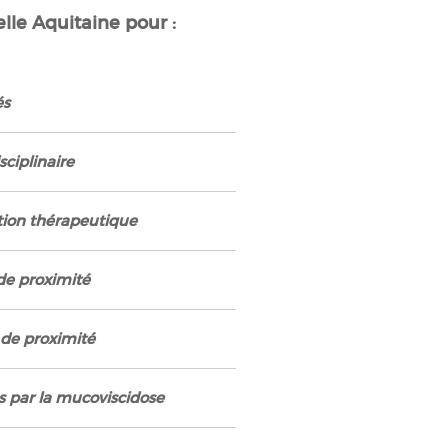
le Aquitaine pour :
és
sciplinaire
tion thérapeutique
de proximité
 de proximité
es par la mucoviscidose