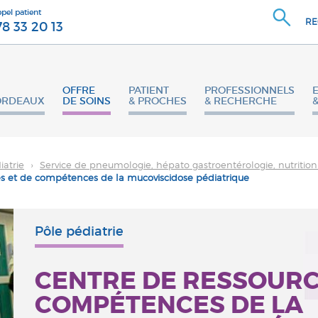
ppel patient
RE
78 33 20 13
OFFRE
PATIENT
PROFESSIONNELS
ORDEAUX
DE SOINS
& PROCHES
& RECHERCHE
iatrie
›
Service de pneumologie, hépato gastroentérologie, nutritio
s et de compétences de la mucoviscidose pédiatrique
Pôle pédiatrie
CENTRE DE RESSOURC
COMPÉTENCES DE LA