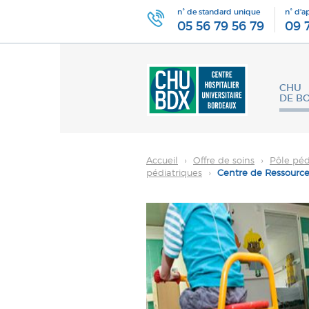
n° de standard unique
n° d'a
05 56 79 56 79
09 
CHU
DE B
Accueil
›
Offre de soins
›
Pôle péd
pédiatriques
›
Centre de Ressource