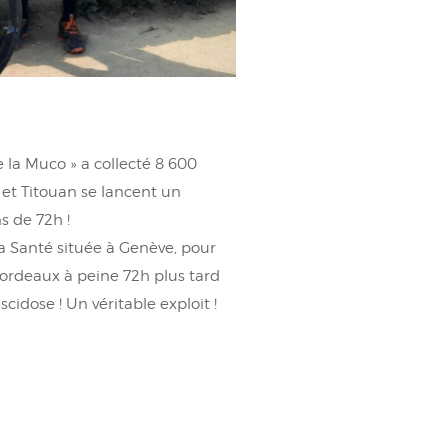
e la Muco » a collecté 8 600
 et Titouan se lancent un
s de 72h !
la Santé située à Genève, pour
Bordeaux à peine 72h plus tard
cidose ! Un véritable exploit !