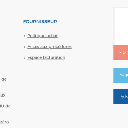
FOURNISSEUR
Politique achat
Accès aux procédures
+ D
Espace facturation
PAI
U de
aux
F
HU de
zéro