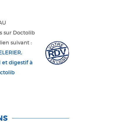
 sur Doctolib
lien suivant :
ELERIER,
 et digestif à
ctolib
NS