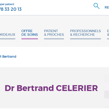
ppel patient
RE
78 33 20 13
OFFRE
PATIENT
PROFESSIONNELS
ORDEAUX
DE SOINS
& PROCHES
& RECHERCHE
 Bertrand
Dr Bertrand CELERIER