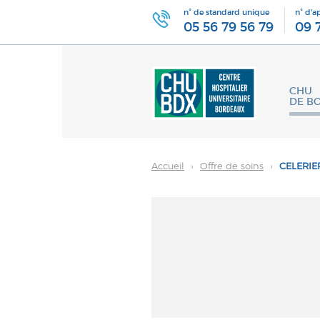
n° de standard unique
n° d'a
05 56 79 56 79
09 
CHU
DE B
Accueil
›
Offre de soins
›
CELERIER