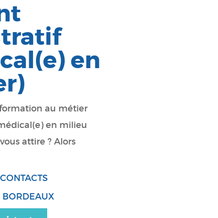
nt
ratif
cal(e) en
er)
formation au métier
 médical(e) en milieu
vous attire ? Alors
, CONTACTS
BORDEAUX