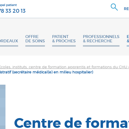
ppel patient
RE
78 33 20 13
OFFRE
PATIENT
PROFESSIONNELS
ORDEAUX
DE SOINS
& PROCHES
& RECHERCHE
Ecoles, instituts, centre de formation apprentis et formations du CH
ratif (secrétaire médical(e) en milieu hospitalier)
Centre de forma