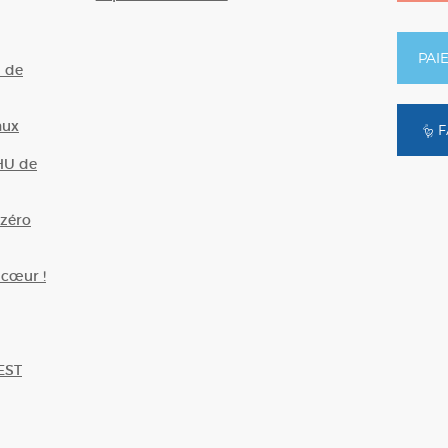
PAI
U de
aux
F
HU de
zéro
 cœur !
EST