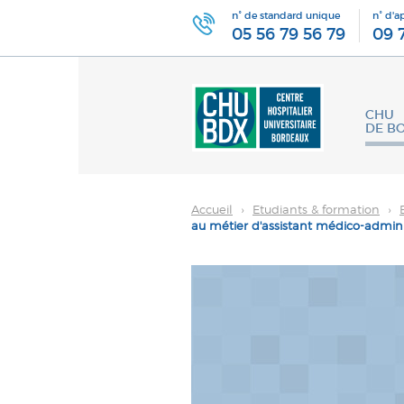
n° de standard unique
n° d'a
05 56 79 56 79
09 
CHU
DE B
Accueil
›
Etudiants & formation
›
au métier d'assistant médico-administ