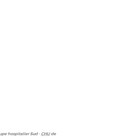
upe hospitalier Sud -
CHU
de