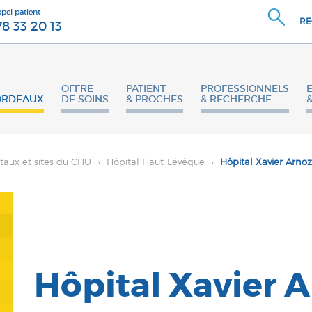
ppel patient
RE
78 33 20 13
OFFRE
PATIENT
PROFESSIONNELS
ORDEAUX
DE SOINS
& PROCHES
& RECHERCHE
taux et sites du CHU
›
Hôpital Haut-Lévêque
›
Hôpital Xavier Arno
Hôpital Xavier 