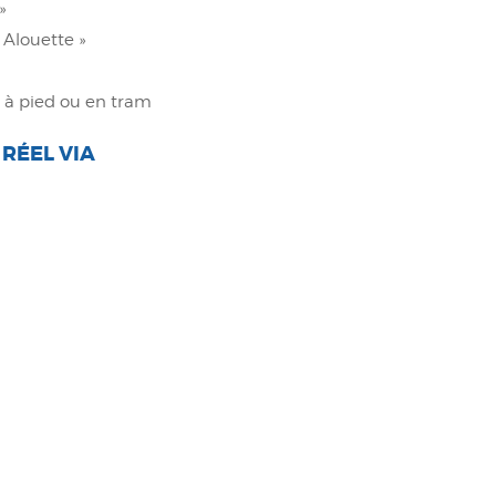
»
e Alouette »
e à pied ou en tram
 RÉEL
VIA