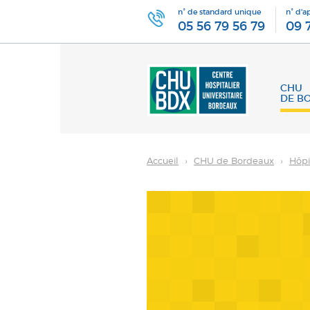
n° de standard unique
n° d'a
05 56 79 56 79
09 
CHU
DE B
Accueil
›
CHU de Bordeaux
›
Hôpi