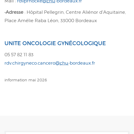
Mail :
rdvprhocke@
chu
-bordeaux.fr
•Adresse
:
Hôpital Pellegrin
, Centre Aliénor d'Aquitaine,
Place Amélie Raba Léon, 33000 Bordeaux
UNITE ONCOLOGIE GYNÉCOLOGIQUE
05 57 82 11 83
rdv.chirgyneco.cancero@
chu
-bordeaux.fr
information mai 2026