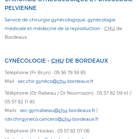
PELVIENNE
Service de chirurgie gynécologique, gynécologie
médicale et médecine de la reproduction
-
CHU
de
Bordeaux
GYNÉCOLOGIE -
CHU
DE BORDEAUX
Téléphone (Pr Brun) : 05 56 79 59 85
Mail :
sec.chir.gyné
co@
chu
-bordeaux.fr
Téléphone (Dr Rabeau / Dr Nourrisson) : 05 57 82 09 41 /
05 57 82 11 83
Mails :
sec-gynrabeau@
chu
-bordeaux.fr
|
rdv.chirgyneco.cancero@
chu
-bordeaux.fr
Téléphone (Pr Hocke) : 05 57 82 07 06