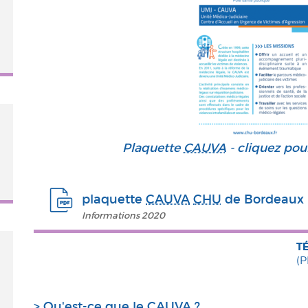
Plaquette
CAUVA
- cliquez pour
plaquette
CAUVA
CHU
de Bordeaux
Informations 2020
T
(P
> Qu'est-ce que le
CAUVA
?