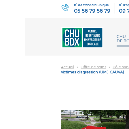
n° de standard unique
n° d'a
05 56 79 56 79
09 
CHU
DE B
Accueil
›
Offre de soins
›
Pôle san
victimes d'agression (UMJ-CAUVA)