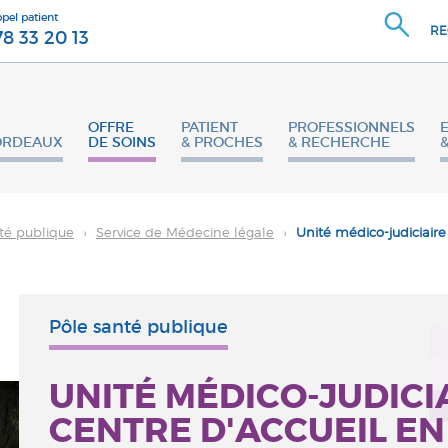
ppel patient
RE
78 33 20 13
OFFRE
PATIENT
PROFESSIONNELS
ORDEAUX
DE SOINS
& PROCHES
& RECHERCHE
té publique
›
Service de Médecine légale
›
Unité médico-judiciaire
Pôle santé publique
UNITÉ MÉDICO-JUDICIA
CENTRE D'ACCUEIL E