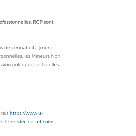
ofessionnelles, RCP sont
ns de périnatalité (mère-
tionnelles, les Mineurs Non
sion politique, les familles
urels
https://www.u-
site-medecines-et-soins-