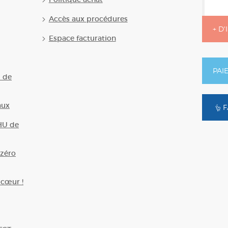
Accès aux procédures
+ D
Espace facturation
PAI
U de
aux
F
HU de
zéro
 cœur !