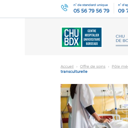
n° de standard unique
n° d'a
05 56 79 56 79
09 
CHU
DE B
Accueil
›
Offre de soins
›
Pôle méd
transculturelle