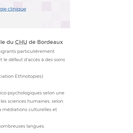
ie clinique
lle du
CHU
de Bordeaux
migrants particulièrement
et le défaut d'accès à des soins
ciation Ethnotopies)
dico-psychologiques selon une
 les sciences humaines, selon
à médiations culturelles et
 nombreuses langues.