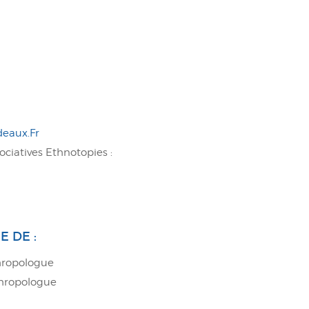
deaux.Fr
ociatives Ethnotopies :
 DE :
thropologue
thropologue