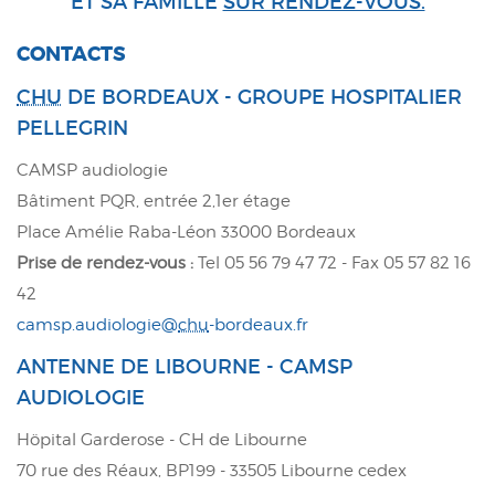
ET SA FAMILLE
SUR RENDEZ-VOUS.
CONTACTS
CHU
DE BORDEAUX - GROUPE HOSPITALIER
PELLEGRIN
CAMSP audiologie
Bâtiment PQR, entrée 2,1er étage
Place Amélie Raba-Léon 33000 Bordeaux
Prise de rendez-vous :
Tel 05 56 79 47 72 - Fax 05 57 82 16
42
camsp.audiologie@
chu
-bordeaux.fr
ANTENNE DE LIBOURNE - CAMSP
AUDIOLOGIE
Höpital Garderose - CH de Libourne
70 rue des Réaux, BP199 - 33505 Libourne cedex