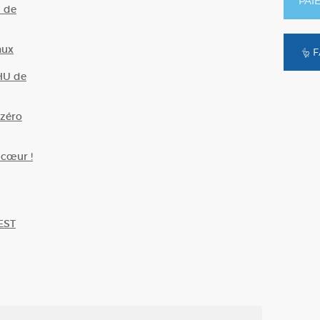
PAI
U de
aux
F
HU de
zéro
 cœur !
EST