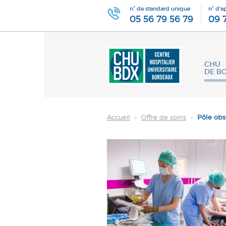
n° de standard unique
n° d'a
05 56 79 56 79
09 
CHU
DE B
Accueil
›
Offre de soins
›
Pôle obst