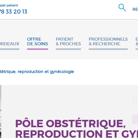
ppel patient
RE
78 33 20 13
OFFRE
PATIENT
PROFESSIONNELS
ORDEAUX
DE SOINS
& PROCHES
& RECHERCHE
étrique, reproduction et gynécologie
PÔLE OBSTÉTRIQUE,
REPRODUCTION ET G