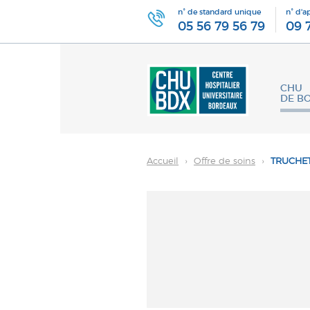
n° de standard unique
n° d'a
05 56 79 56 79
09 
CHU
DE B
Accueil
›
Offre de soins
›
TRUCHET