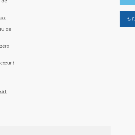
U de
aux
F
HU de
zéro
 cœur !
EST