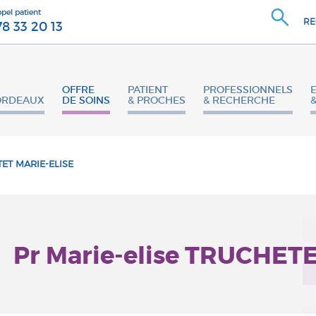
ppel patient
RE
78 33 20 13
OFFRE
PATIENT
PROFESSIONNELS
ORDEAUX
DE SOINS
& PROCHES
& RECHERCHE
ET MARIE-ELISE
Pr Marie-elise TRUCHET